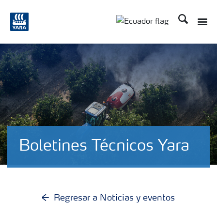
Buscar
Toggle
Toggle country langu
Boletines Técnicos Yara
Regresar a Noticias y eventos