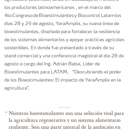
los
productores
latinoamericanos
,
en
el
marco del
4to
Congreso
de
Bioestimulantes
y
Biocontrol
Latam
los
días
28 y 29 de
agosto
,
YaraAmplix
,
su
nueva
línea
de
bioestimulantes,
diseñada
para
fortalecer
la
resiliencia
de
los
sistemas
alimentarios
y
apoyar
prácticas
agrícolas
sostenibles
.
E
n donde fue presentado a través de su
stand comercial y una conferencia
magistral
el día 28 de
agosto a cargo del Ing. Adrián Balsa,
Líder de
Bioestimulantes
para
LATAM,
“
Descubriendo el poder
de los
Bioestimulantes
: El impacto de
YaraAmplix
en la
agricultura”.
“ Nuestros bioestimulantes son una solución vital para
la agricultura regenerativa y un sistema alimentario
resiliente. Son una parte integral de la ambición en