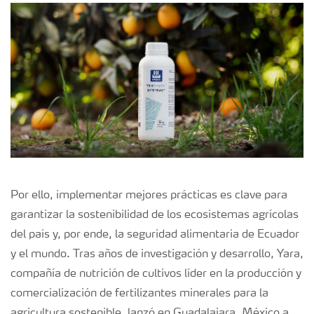
Por
ello
,
implementar
mejores
prácticas
es
clave
para
garantizar
la
sostenibilidad
de
los
ecosistemas
agrícolas
del
país
y,
por
ende
, la
seguridad
alimentaria
de Ecuador
y
el
mundo.
Tras
años
de
investigación
y
desarrollo
,
Yara,
compañía
de
nutrición
de
cultivos
líder
en la
producción
y
comercialización
de
fertilizantes
minerales
para
la
agricultura
sostenible
,
lanzó
en
Guadalajara
, México a