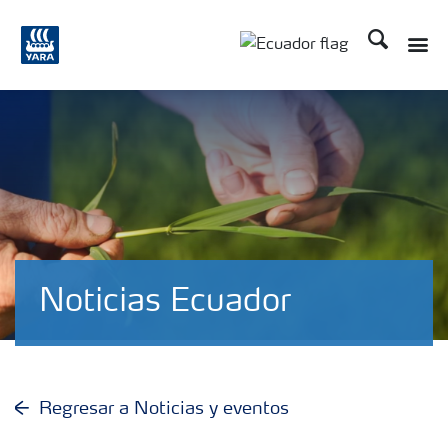
Buscar
Toggle
Toggle country langu
Noticias Ecuador
Regresar a Noticias y eventos