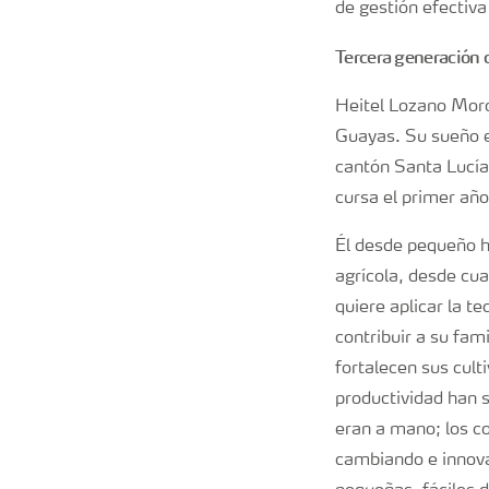
de gestión efectiva
Tercera generación c
Heitel Lozano Moro
Guayas. Su sueño e
cantón Santa Lucía
cursa el primer año
Él desde pequeño ha
agrícola, desde cu
quiere aplicar la t
contribuir a su fam
fortalecen sus cult
productividad han s
eran a mano; los c
cambiando e innova