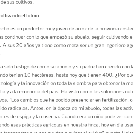
 de sus cultivos.
ultivando el futuro
cho es un productor muy joven de arroz de la provincia coste
s continuar con lo que empezó su abuelo, seguir cultivando el
. A sus 20 años ya tiene como meta ser un gran ingeniero a
.
 sido testigo de cómo su abuelo y su padre han crecido con l
ando tenían 10 hectáreas, hasta hoy que tienen 400. ¿Por q
ecnología y la innovación en toda la siembra para obtener la m
ilia y a la economía del país. Ha visto cómo las soluciones nut
ivos. “Los cambios que he podido presenciar en fertilización, 
ido radicales. Antes, en la época de mi abuelo, todas las acti
ortes de espiga y la cosecha. Cuando era un niño pude ver co
ndo esas prácticas agrícolas en nuestra finca, hoy en día u