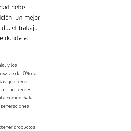
edad debe
ición, un mejor
ido, el trabajo
ve donde el
a, y los
nsable del 8% del
das que tiene
s en nutrientes
meta común de la
s generaciones
btener productos