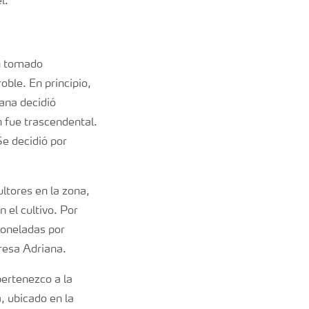
l.
an tomado
oble. En principio,
ana decidió
 fue trascendental.
Se decidió por
ltores en la zona,
 el cultivo. Por
toneladas por
resa Adriana.
pertenezco a la
, ubicado en la