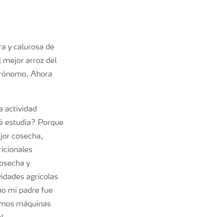
ra y calurosa de
 mejor arroz del
grónomo. Ahora
a actividad
ué estudia? Porque
ejor cosecha,
ricionales
cosecha y
vidades agrícolas
mo mi padre fue
samos máquinas