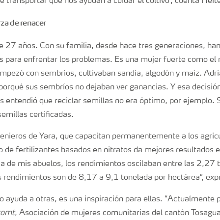
e transportar que nos ayudan a cuidar el cultivo”, cuenta Heite
rza de renacer
e 27 años. Con su familia, desde hace tres generaciones, h
s para enfrentar los problemas. Es una mujer fuerte como el r
mpezó con sembríos, cultivaban sandía, algodón y maíz. Adri
 porqué sus sembríos no dejaban ver ganancias. Y esa decisión
s entendió que reciclar semillas no era óptimo, por ejemplo. 
emillas certificadas.
genieros de Yara, que capacitan permanentemente a los agricu
o de fertilizantes basados en nitratos da mejores resultados en
ca de mis abuelos, los rendimientos oscilaban entre las 2,27 
s rendimientos son de 8,17 a 9,1 tonelada por hectárea”, exp
o ayuda a otras, es una inspiración para ellas. “Actualmente 
omt
, Asociación de mujeres comunitarias del cantón Tosagua