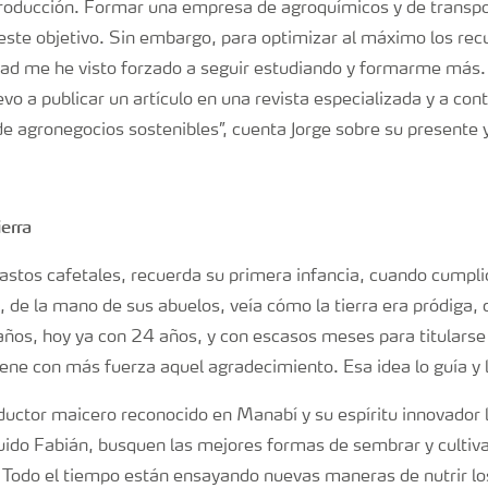
producción. Formar una empresa de agroquímicos y de transpo
este objetivo. Sin embargo, para optimizar al máximo los re
dad me he visto forzado a seguir estudiando y formarme más. 
evo a publicar un artículo en una revista especializada y a co
e agronegocios sostenibles”, cuenta Jorge sobre su presente y
ierra
vastos cafetales, recuerda su primera infancia, cuando cumpli
e la mano de sus abuelos, veía cómo la tierra era pródiga, 
 años, hoy ya con 24 años, y con escasos meses para titulars
ene con más fuerza aquel agradecimiento. Esa idea lo guía y l
ductor maicero reconocido en Manabí y su espíritu innovador
luido Fabián, busquen las mejores formas de sembrar y cultiva
 Todo el tiempo están ensayando nuevas maneras de nutrir los