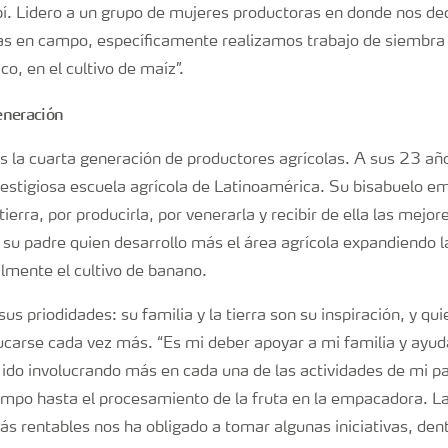
í. Lidero a un grupo de mujeres productoras en donde nos de
as en campo, específicamente realizamos trabajo de siembra y
co, en el cultivo de maíz”.
eneración
es la cuarta generación de productores agrícolas. A sus 23 añ
estigiosa escuela agrícola de Latinoamérica. Su bisabuelo 
 tierra, por producirla, por venerarla y recibir de ella las mejor
su padre quien desarrollo más el área agrícola expandiendo la
mente el cultivo de banano.
 sus priodidades: su familia y la tierra son su inspiración, y qu
arse cada vez más. “Es mi deber apoyar a mi familia y ayuda
ido involucrando más en cada una de las actividades de mi p
ampo hasta el procesamiento de la fruta en la empacadora. L
s rentables nos ha obligado a tomar algunas iniciativas, dent