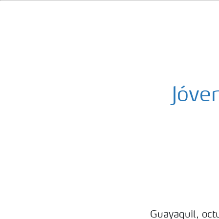
Jóve
Guayaquil, oc