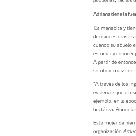
pequeñas, fáciles d
Adriana tiene la fue
Es manabita y tien
decisiones drástica
cuando su abuelo e
estudiar y conocer
A partir de entonce
sembrar maíz con s
“A través de los in
evidencié que el us
ejemplo, en la épo
hectárea. Ahora lo
Esta mujer de hierr
organización
Amuc