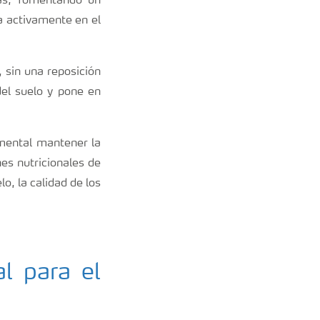
tas, fomentando un
a activamente en el
, sin una reposición
del suelo y pone en
mental mantener la
nes nutricionales de
, la calidad de los
l para el