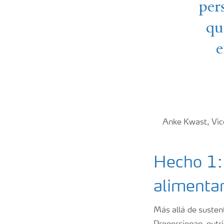
per
qu
e
Anke Kwast, Vice
Hecho 1: 
alimenta
Más allá de sustent