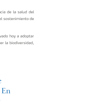
ia de la salud del
el sostenimiento de
evado hoy a adoptar
er la biodiversidad,
e
. En
r