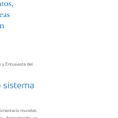
tos,
eas
en
 y Entusiasta del
o sistema
alimentario mundial.